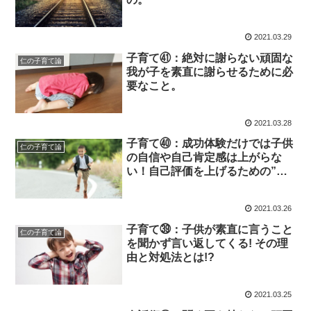
2021.03.29
子育て㊶：絶対に謝らない頑固な
仁の子育て論
我が子を素直に謝らせるために必
要なこと。
2021.03.28
子育て㊵：成功体験だけでは子供
仁の子育て論
の自信や自己肯定感は上がらな
い！自己評価を上げるための”あ
るもの”とは？
2021.03.26
子育て㊴：子供が素直に言うこと
仁の子育て論
を聞かず言い返してくる! その理
由と対処法とは!?
2021.03.25