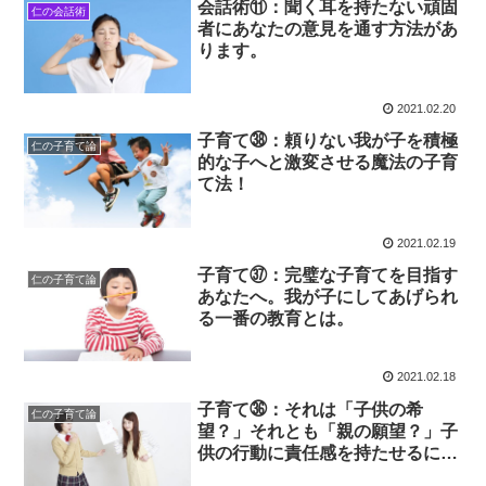
会話術⑪：聞く耳を持たない頑固
仁の会話術
者にあなたの意見を通す方法があ
ります。
2021.02.20
子育て㊳：頼りない我が子を積極
仁の子育て論
的な子へと激変させる魔法の子育
て法！
2021.02.19
子育て㊲：完璧な子育てを目指す
仁の子育て論
あなたへ。我が子にしてあげられ
る一番の教育とは。
2021.02.18
子育て㊱：それは「子供の希
仁の子育て論
望？」それとも「親の願望？」子
供の行動に責任感を持たせるに
は…