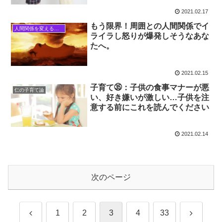
2021.02.17
もう限界！周囲との人間関係でイ
人間関係を変える方法
ライラし怒りが爆発しそうなあな
たへ。
2021.02.15
子育て㉟：子供の食事マナーが悪
仁の子育て論
い、好き嫌いが激しい…子供を注
意する前にこれを読んでください
2021.02.14
次のページ
前
次
1
2
3
4
33