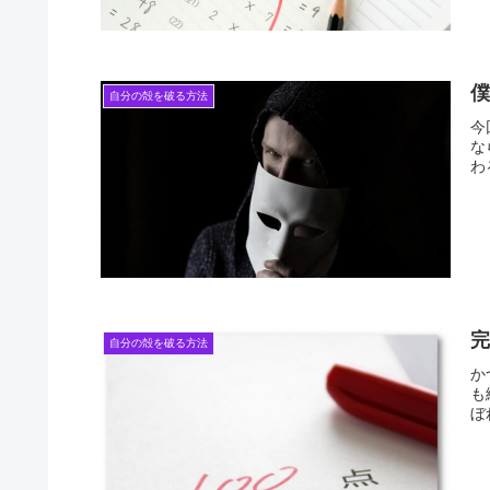
自分の殻を破る方法
今
な
わ
自分の殻を破る方法
か
も
ぼ