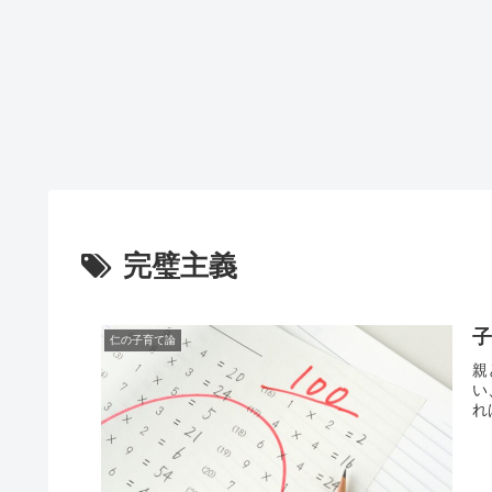
完璧主義
子
仁の子育て論
親
い
れ