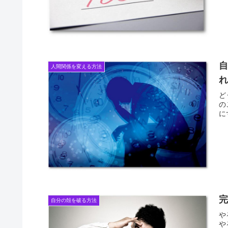
人間関係を変える方法
ど
の
に
完
自分の殻を破る方法
や
や