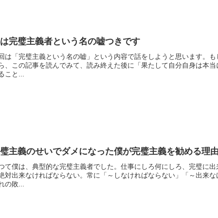
僕は完璧主義者という名の嘘つきです
回は「完璧主義という名の嘘」という内容で話をしようと思います。も
ら、この記事を読んでみて、読み終えた後に「果たして自分自身は本当
ること...
完璧主義のせいでダメになった僕が完璧主義を勧める理
つて僕は、典型的な完璧主義者でした。仕事にしろ何にしろ、完璧に出
絶対出来なければならない。常に「～しなければならない」「～出来な
れの敗...