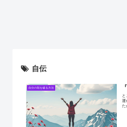
自伝
自分の殻を破る方法
と
運
た